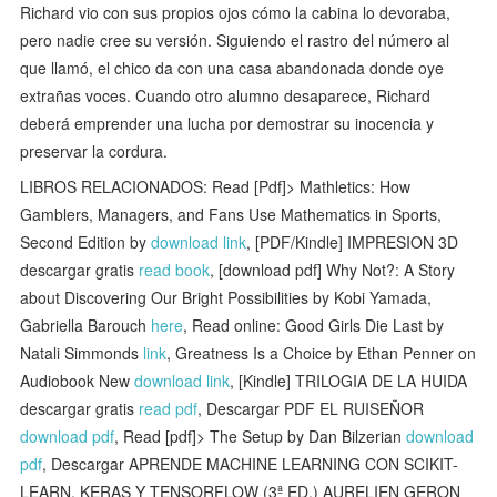
Richard vio con sus propios ojos cómo la cabina lo devoraba,
pero nadie cree su versión. Siguiendo el rastro del número al
que llamó, el chico da con una casa abandonada donde oye
extrañas voces. Cuando otro alumno desaparece, Richard
deberá emprender una lucha por demostrar su inocencia y
preservar la cordura.
LIBROS RELACIONADOS: Read [Pdf]> Mathletics: How
Gamblers, Managers, and Fans Use Mathematics in Sports,
Second Edition by
download link
, [PDF/Kindle] IMPRESION 3D
descargar gratis
read book
, [download pdf] Why Not?: A Story
about Discovering Our Bright Possibilities by Kobi Yamada,
Gabriella Barouch
here
, Read online: Good Girls Die Last by
Natali Simmonds
link
, Greatness Is a Choice by Ethan Penner on
Audiobook New
download link
, [Kindle] TRILOGIA DE LA HUIDA
descargar gratis
read pdf
, Descargar PDF EL RUISEÑOR
download pdf
, Read [pdf]> The Setup by Dan Bilzerian
download
pdf
, Descargar APRENDE MACHINE LEARNING CON SCIKIT-
LEARN, KERAS Y TENSORFLOW (3ª ED.) AURELIEN GERON